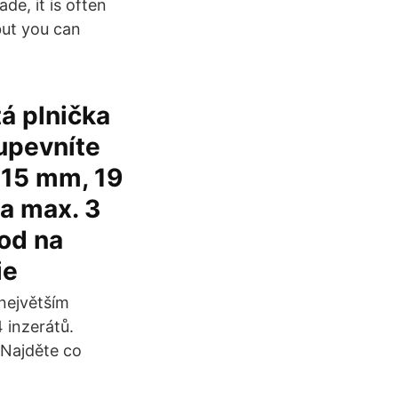
de, it is often
 but you can
tá plnička
upevníte
: 15 mm, 19
a max. 3
vod na
ie
největším
 inzerátů.
 Najděte co