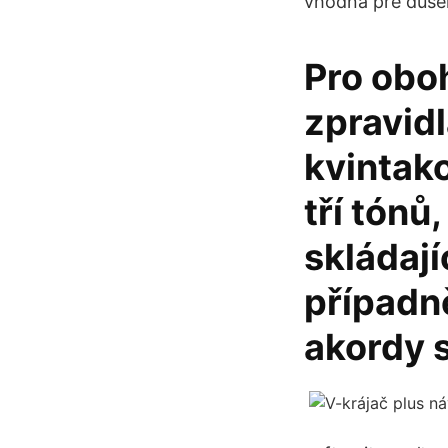
vhodná pre duse
Pro obo
zpravid
kvintako
tří tónů
skládají
případně
akordy s