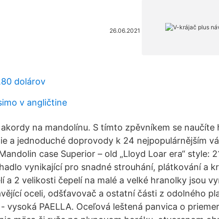
26.06.2021
,80 dolárov
simo v angličtine
, akordy na mandolínu. S tímto zpěvníkem se naučíte 
ie a jednoduché doprovody k 24 nejpopulárnějším v
andolin case Superior – old „Lloyd Loar era“ style: 
hadlo vynikající pro snadné strouhání, plátkování a kr
 a 2 velikosti čepelí na malé a velké hranolky jsou v
vějící oceli, odšťavovač a ostatní části z odolného p
- vysoká PAELLA. Oceľová leštená panvica o priemer