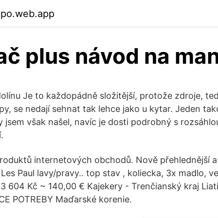
vpo.web.app
ač plus návod na ma
olínu Je to každopádně složitější, protože zdroje, te
py, se nedají sehnat tak lehce jako u kytar. Jeden ta
 jsem však našel, navíc je dosti podrobný s rozsáhlo
.
roduktů internetových obchodů. Nově přehlednější a r
es Paul lavy/pravy.. top stav , koliecka, 3x madlo, v
 3 604 Kč ~ 140,00 € Kajekery - Trenčianský kraj Lia
ÁCE POTREBY Maďarské korenie.