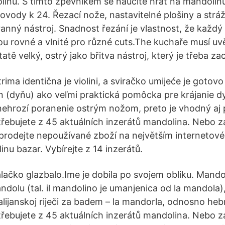
ínu. S tímto zpěvníkem se naučíte hrát na mandolín
vody k 24. Řezací nože, nastavitelné plošiny a stráž
anný nástroj. Snadnost řezání je vlastnost, že každ
sou rovné a vlnité pro různé cuts.The kuchaře musí uv
atě velký, ostrý jako břitva nástroj, který je třeba z
trima identična je violini, a sviračko umijeće je gotov
 (dyňu) ako veľmi praktická pomôcka pre krájanie d
ehrozí poranenie ostrým nožom, preto je vhodný aj 
třebujete z 45 aktuálních inzerátů mandolina. Nebo z
prodejte nepoužívané zboží na největším internetov
nu bazar. Vybírejte z 14 inzerátů.
lačko glazbalo.Ime je dobila po svojem obliku. Mandol
ndolu (tal. il mandolino je umanjenica od la mandola)
alijanskoj riječi za badem – la mandorla, odnosno heb
třebujete z 45 aktuálních inzerátů mandolina. Nebo z