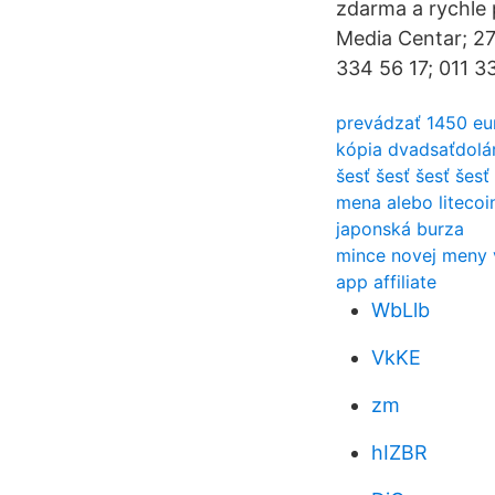
zdarma a rychle 
Media Centar; 27
334 56 17; 011 3
prevádzať 1450 eu
kópia dvadsaťdolá
šesť šesť šesť šes
mena alebo litecoi
japonská burza
mince novej meny v
app affiliate
WbLlb
VkKE
zm
hIZBR