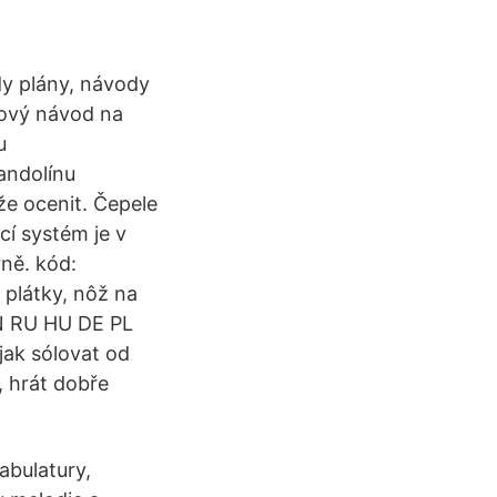
dy plány, návody
kový návod na
u
andolínu
že ocenit. Čepele
cí systém je v
rně. kód:
 plátky, nôž na
EN RU HU DE PL
jak sólovat od
, hrát dobře
abulatury,