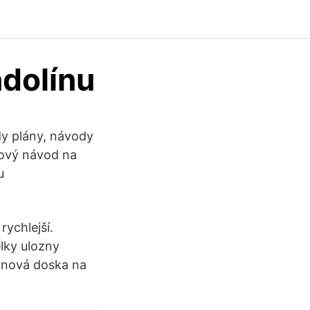
ndolínu
dy plány, návody
kový návod na
u
ychlejší.
elky ulozny
tinová doska na