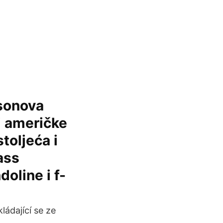
bsonova
ti američke
toljeća i
ass
doline i f-
ládající se ze