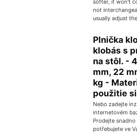
softer, it won’t 
not interchangeab
usually adjust the
Plnička kl
klobás s p
na stôl. -
mm, 22 mm
kg - Mater
použitie s
Nebo zadejte inz
internetovém baz
Prodejte snadno a
potřebujete ve Va