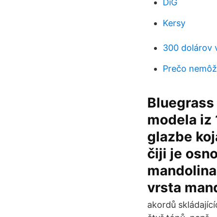
DiG
Kersy
300 dolárov 
Prečo nemôže
Bluegrass
modela iz 
glazbe koj
čiji je os
mandolina 
vrsta mand
akordů skládající