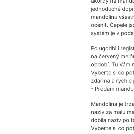
akordy na mandol
jednoduché dopro
mandolínu všestr
ocenit. Čepele j
systém je v podst
Po ugodbi i regis
na červený melón
období. Tu Vám n
Vyberte si co po
zdarma a rychle 
- Prodam mandoli
Mandolina je trza
naziv za malu ma
dobila naziv po t
Vyberte si co po