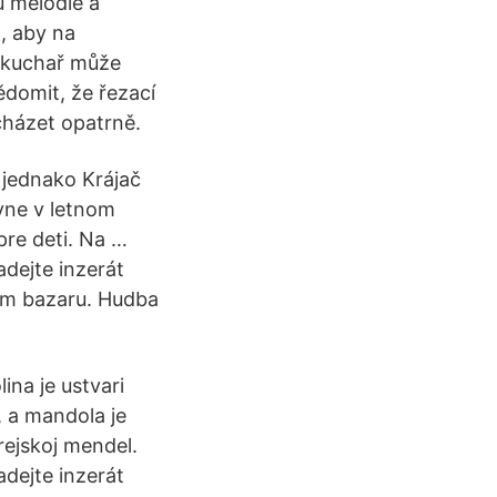
u melodie a
, aby na
ý kuchař může
ědomit, že řezací
acházet opatrně.
o jednako Krájač
yne v letnom
pre deti. Na …
adejte inzerát
ém bazaru. Hudba
ina je ustvari
, a mandola je
rejskoj mendel.
adejte inzerát