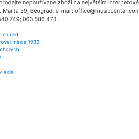
prodejte nepoužívané zboží na největším internetov
. Marta 39, Beograd; e-mail: office@musiccentar.com
340 749; 063 586 473 .
r na usd
rovej mince 1933
ť chorých
n
 indii