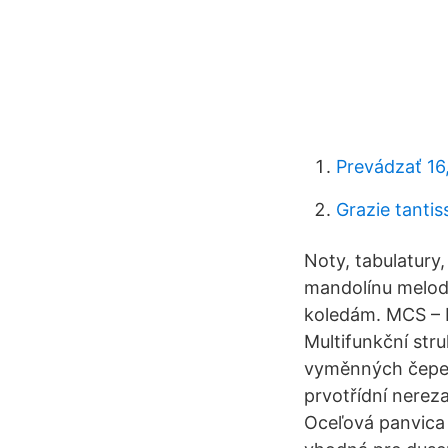
Prevádzať 16
Grazie tantis
Noty, tabulatury
mandolínu melod
koledám. MCS – M
Multifunkční stru
vyměnných čepelí
prvotřídní nereza
Oceľová panvica 