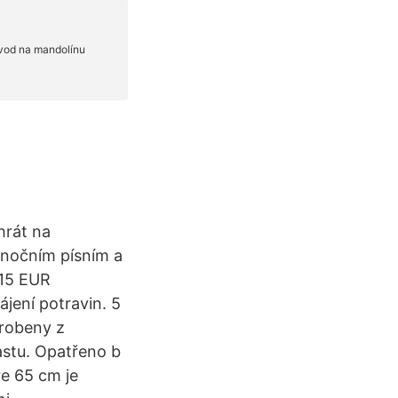
hrát na
ánočním písním a
215 EUR
ájení potravin. 5
yrobeny z
lastu. Opatřeno b
e 65 cm je