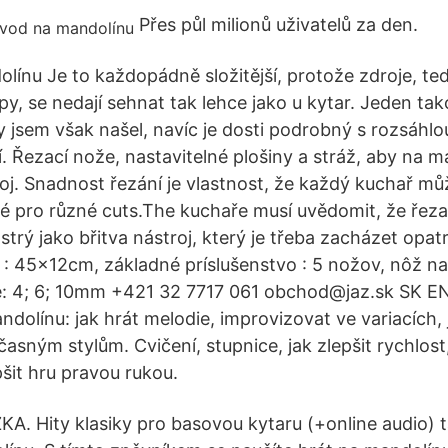
Přes půl milionů uživatelů za den.
olínu Je to každopádně složitější, protože zdroje, te
py, se nedají sehnat tak lehce jako u kytar. Jeden ta
 jsem však našel, navíc je dosti podrobný s rozsáhlo
 Řezací nože, nastavitelné plošiny a stráž, aby na m
oj. Snadnost řezání je vlastnost, že každý kuchař mů
ité pro různé cuts.The kuchaře musí uvědomit, že řeza
strý jako břitva nástroj, který je třeba zacházet opat
: 45x12cm, základné príslušenstvo : 5 nožov, nôž na
ače: 4; 6; 10mm +421 32 7717 061 obchod@jaz.sk SK 
dolínu: jak hrát melodie, improvizovat ve variacích, 
asným stylům. Cvičení, stupnice, jak zlepšit rychlost
pšit hru pravou rukou.
A. Hity klasiky pro basovou kytaru (+online audio) t