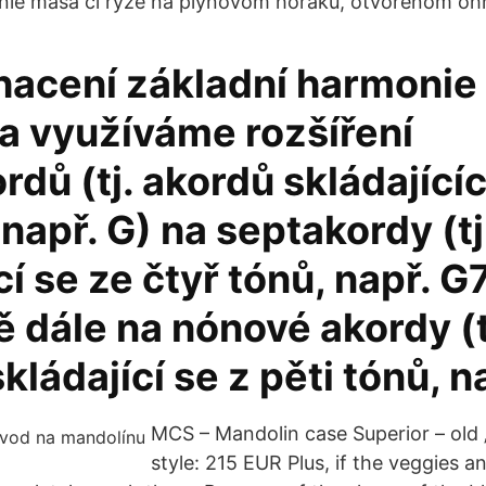
nie mäsa či ryže na plynovom horáku, otvorenom ohn
hacení základní harmonie
la využíváme rozšíření
rdů (tj. akordů skládající
, např. G) na septakordy (t
cí se ze čtyř tónů, např. G7
 dále na nónové akordy (t
kládající se z pěti tónů, n
MCS – Mandolin case Superior – old 
style: 215 EUR Plus, if the veggies an