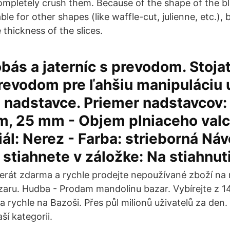
completely crush them. Because of the shape of the bla
le for other shapes (like waffle-cut, julienne, etc.),
 thickness of the slices.
obás a jaterníc s prevodom. Stoja
revodom pre ľahšiu manipuláciu 
 4 nadstavce. Priemer nadstavcov
, 25 mm - Objem plniaceho valc
iál: Nerez - Farba: strieborná Ná
i stiahnete v záložke: Na stiahnut
erát zdarma a rychle prodejte nepoužívané zboží na 
aru. Hudba - Prodam mandolinu bazar. Vybírejte z 14
 rychle na Bazoši. Přes půl milionů uživatelů za den.
ší kategorii.