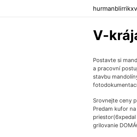
hurmanblirrikx
V-kráj
Postavte si mand
a pracovní postu
stavbu mandolíny
fotodokumentací
Srovnejte ceny p
Predam kufor na L
priestor(6xpedal
grilovanie DOM