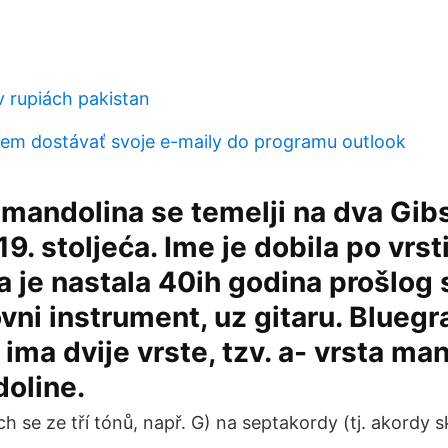
v rupiách pakistan
m dostávať svoje e-maily do programu outlook
 mandolina se temelji na dva Gi
19. stoljeća. Ime je dobila po vrs
a je nastala 40ih godina prošlog s
novni instrument, uz gitaru. Bluegr
ima dvije vrste, tzv. a- vrsta man
oline.
ch se ze tří tónů, např. G) na septakordy (tj. akordy sk