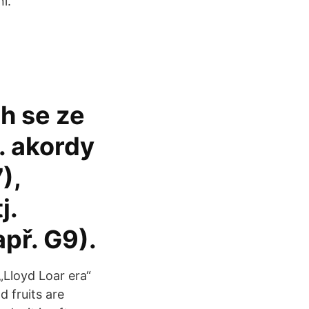
i.
ch se ze
j. akordy
),
j.
apř. G9).
„Lloyd Loar era“
d fruits are