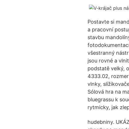
Postavte si mand
a pracovní postu
stavbu mandolíny
fotodokumentací.
všestranný nástr
jsou rovné a vln
podstatě velký, o
4333.02, rozmer 
vlnky, slížikov
Sólová hra na man
bluegrassu k souč
rytmicky, jak zle
hudebniny. UKÁZK